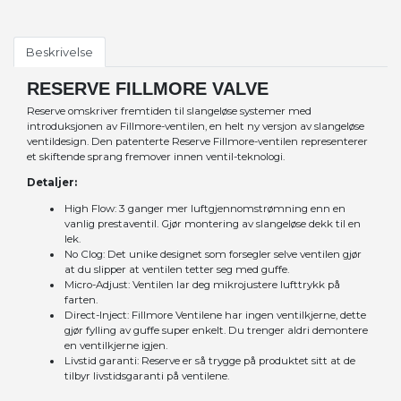
Beskrivelse
RESERVE FILLMORE VALVE
Reserve omskriver fremtiden til slangeløse systemer med
introduksjonen av Fillmore-ventilen, en helt ny versjon av slangeløse
ventildesign. Den patenterte Reserve Fillmore-ventilen representerer
et skiftende sprang fremover innen ventil-teknologi.
Detaljer:
High Flow: 3 ganger mer luftgjennomstrømning enn en
vanlig prestaventil. Gjør montering av slangeløse dekk til en
lek.
No Clog: Det unike designet som forsegler selve ventilen gjør
at du slipper at ventilen tetter seg med guffe.
Micro-Adjust: Ventilen lar deg mikrojustere lufttrykk på
farten.
Direct-Inject: Fillmore Ventilene har ingen ventilkjerne, dette
gjør fylling av guffe super enkelt. Du trenger aldri demontere
en ventilkjerne igjen.
Livstid garanti: Reserve er så trygge på produktet sitt at de
tilbyr livstidsgaranti på ventilene.