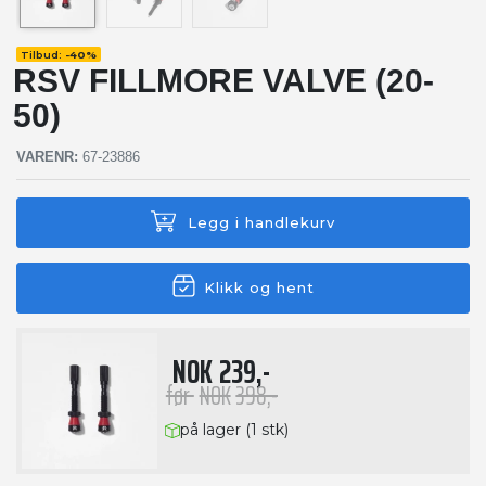
Tilbud:
-
40%
RSV FILLMORE VALVE (20-
50)
VARENR:
67-23886
Legg i handlekurv
Klikk og hent
NOK
239,-
før
NOK
398,-
på lager (1 stk)