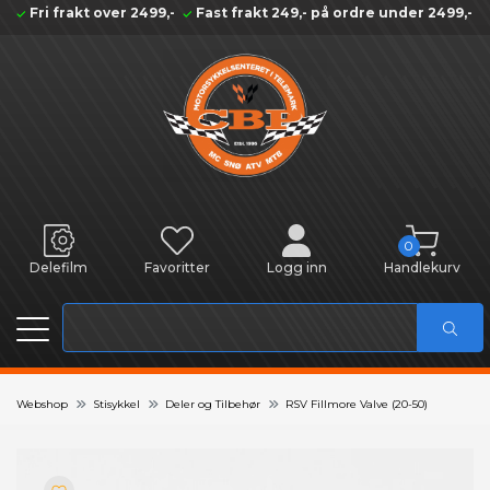
Fri frakt over 2499,-
Fast frakt 249,- på ordre under 2499,-
0
Delefilm
Favoritter
Logg inn
Handlekurv
Webshop
Stisykkel
Deler og Tilbehør
RSV Fillmore Valve (20-50)