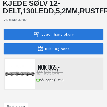
KJEDE SØLV 12-
DELT,130LEDD,5,2MM,RUSTFR
VARENR:
32582
Legg i handlekurv
Klikk og hent
NOK
865,-
før
NOK
1.441,-
på lager (1 stk)
Beskrivelse