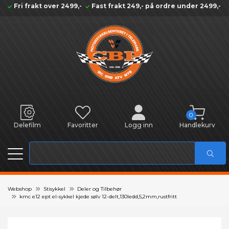
Fri frakt over 2499,-
Fast frakt 249,- på ordre under 2499,-
0
Delefilm
Favoritter
Logg inn
Handlekurv
Webshop
Stisykkel
Deler og Tilbehør
kmc e12 ept el-sykkel kjede sølv 12-delt,130ledd,5,2mm,rustfritt