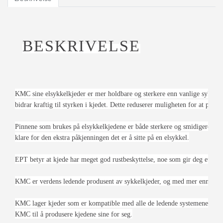
BESKRIVELSE
KMC sine elsykkelkjeder er mer holdbare og sterkere enn vanlige sykkelkje
bidrar kraftig til styrken i kjedet. Dette reduserer muligheten for at pinnen
Pinnene som brukes på elsykkelkjedene er både sterkere og smidigere, tak
klare for den ekstra påkjenningen det er å sitte på en elsykkel.
EPT betyr at kjede har meget god rustbeskyttelse, noe som gir deg et utroli
KMC er verdens ledende produsent av sykkelkjeder, og med mer enn 40 års
KMC lager kjeder som er kompatible med alle de ledende systemene på mark
KMC til å produsere kjedene sine for seg.