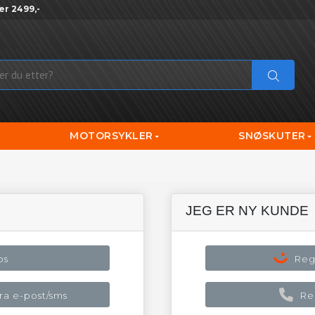
er 2499,-
MOTORSYKLER
SNØSKUTER
JEG ER NY KUNDE
ps
Reg
a e-post/sms
Re